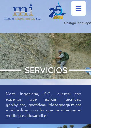
Change language:
SERVICIOS
Moro Ingeniería, S.C., cuenta con
expertos que aplican técnicas:
geológicas, geofísicas, hidrogeoquímicas
e hidráulicas, con las que caracterizan el
medio para desarrollar: