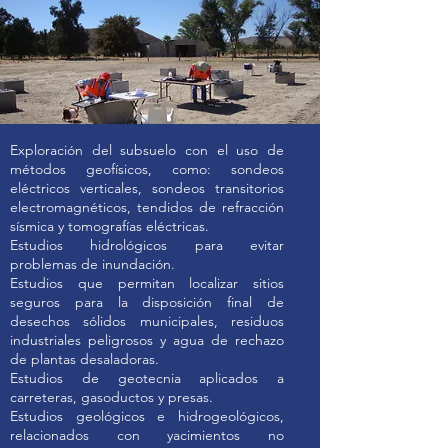
Exploración del subsuelo con el uso de
métodos geofísicos, como: sondeos
eléctricos verticales, sondeos transitorios
electromagnéticos, tendidos de refracción
sísmica y tomografías eléctricas.
Estudios hidrológicos para evitar
problemas de inundación.
Estudios que permitan localizar sitios
seguros para la disposición final de
desechos sólidos municipales, residuos
industriales peligrosos y agua de rechazo
de plantas desaladoras.
Estudios de geotecnia aplicados a
carreteras, gasoductos y presas.
Estudios geológicos e hidrogeológicos,
relacionados con yacimientos no