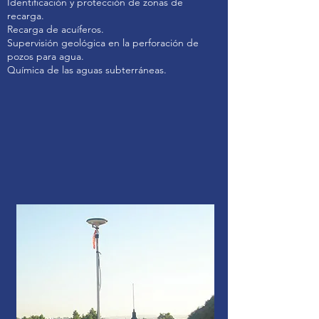
Identificación y protección de zonas de
recarga.
Recarga de acuíferos.
Supervisión geológica en la perforación de
pozos para agua.
Química de las aguas subterráneas.